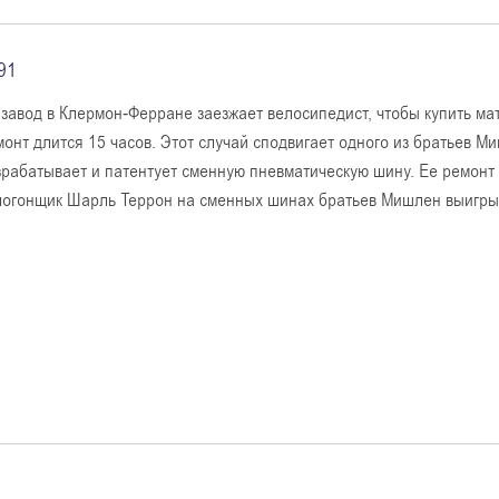
91
 завод в Клермон-Ферране заезжает велосипедист, чтобы купить м
монт длится 15 часов. Этот случай сподвигает одного из братьев 
зрабатывает и патентует сменную пневматическую шину. Ее ремонт з
логонщик Шарль Террон на сменных шинах братьев Мишлен выигрыв