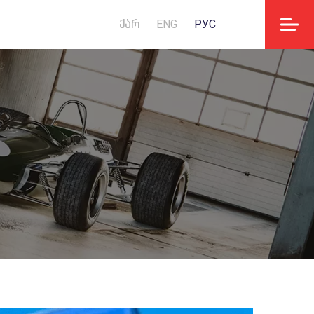
ᲥᲐᲠ
ENG
РУС