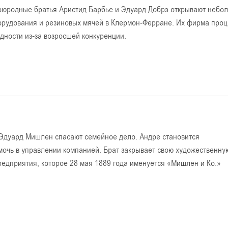
оюродные братья Аристид Барбье и Эдуард Добрэ открывают неболь
орудования и резиновых мячей в Клермон-Ферране. Их фирма процве
удности из-за возросшей конкуренции.
 Эдуард Мишлен спасают семейное дело. Андре становится
очь в управлении компанией. Брат закрывает свою художественну
редприятия, которое 28 мая 1889 года именуется «Мишлен и Ко.»