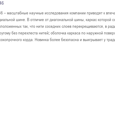
46
46 – масштабные научные исследования компании приводят к впеч
диальной шине. В отличие от диагональной шины, каркас которой со
сположенных так, что нити соседних слоев перекрещиваются, в рад
другому без перехлеста нитей; оболочка каркаса по наружной пове
сокопрочного корда. Новинка более безопасна и выигрывает у трад