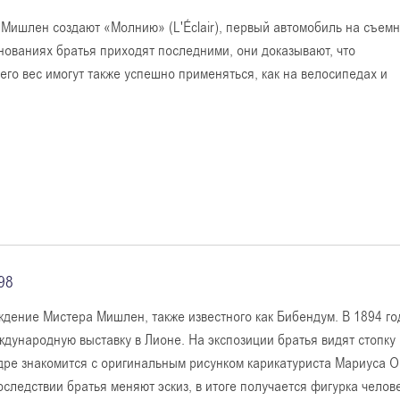
 Мишлен создают «Молнию» (L'Éclair), первый автомобиль на съем
внованиях братья приходят последними, они доказывают, что
го вес имогут также успешно применяться, как на велосипедах и
98
ждение Мистера Мишлен, также известного как Бибендум. В 1894 
ждународную выставку в Лионе. На экспозиции братья видят стопку
дре знакомится с оригинальным рисунком карикатуриста Мариуса О’
следствии братья меняют эскиз, в итоге получается фигурка челове