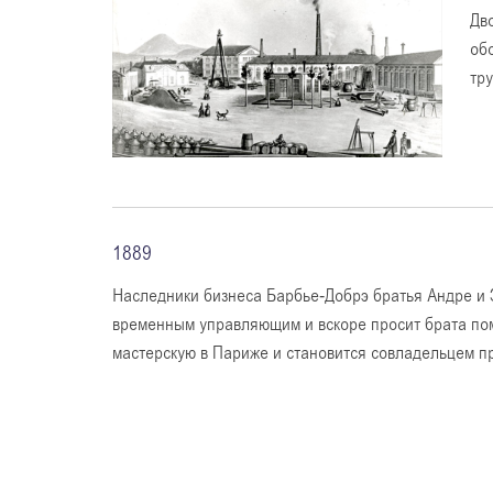
Дв
об
тр
1889
Наследники бизнеса Барбье-Добрэ братья Андре и
временным управляющим и вскоре просит брата пом
мастерскую в Париже и становится совладельцем п