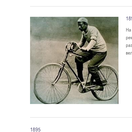
18
На
ре
ра
ве
1895