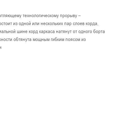
атляющему технологическому прорыву –
стоит из одной или нескольких пар слоев корда,
иальной шине корд каркаса натянут от одного борта
рхности обтянута мощным гибким поясом из
и