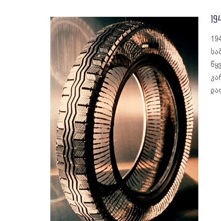
19
19
სა
წყ
კა
და