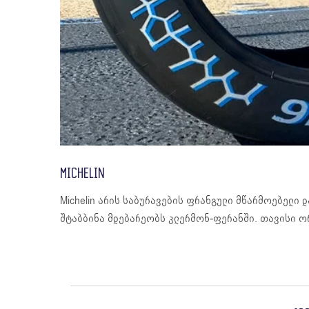
MICHELIN
Michelin არის საბურავების ფრანგული მწარმოებელი და
შტაბბინა მდებარეობს კლერმონ-ფერანში. თავისი ო