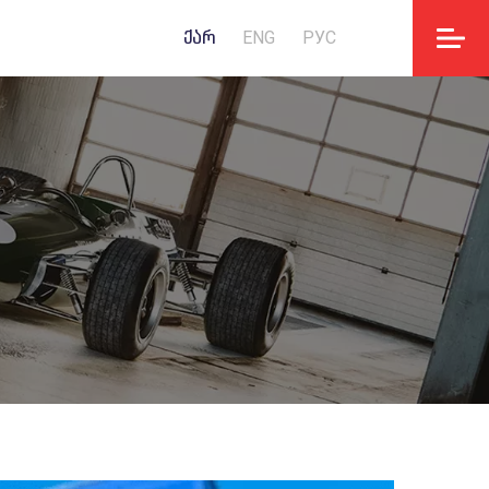
ᲥᲐᲠ
ENG
РУС