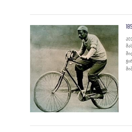
189
კლ
მა
მი
ჭი
მი