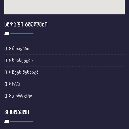
ᲡᲬᲠᲐᲤᲘ ᲑᲛᲣᲚᲔᲑᲘ
მთავარი
სიახლეები
ჩვენ შესახებ
FAQ
კონტაქტი
ᲙᲝᲜᲢᲐᲥᲢᲘ