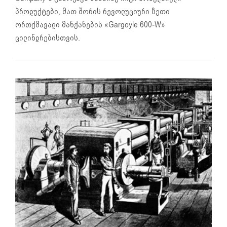
პროდუქტები, მათ შორის რევოლუციური ზეთი
ორთქმავალი მანქანების «Gargoyle 600-W»
ცილინდრებისთვის.