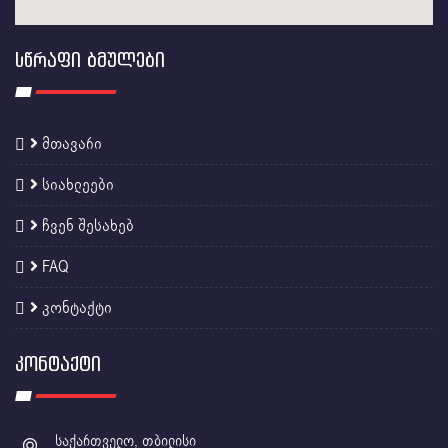
ᲡᲬᲠᲐᲤᲘ ᲑᲛᲣᲚᲔᲑᲘ
მთავარი
სიახლეები
ჩვენ შესახებ
FAQ
კონტაქტი
ᲙᲝᲜᲢᲐᲥᲢᲘ
საქართველო, თბილისი