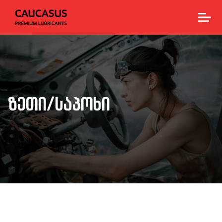
ზეთი/საპოხი