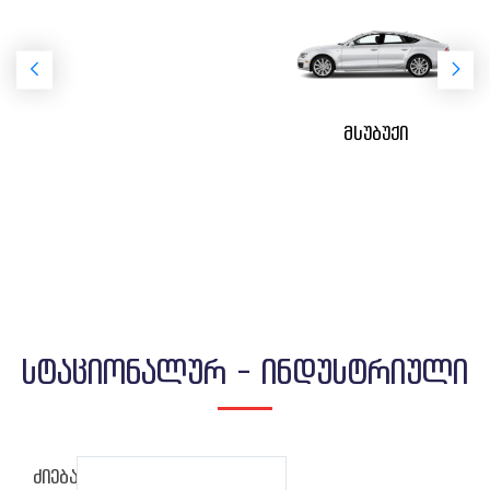
მსუბუქი
სტაციონალურ - ინდუსტრიული
ძიება: